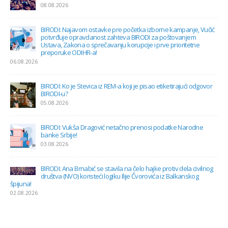
preporuke ODIHR-a!
06.08.2026
BIRODI: Ko je Stevica iz REM-a koji je pisao etiketirajući odgovor
BIRODI-u?
05.08.2026
BIRODI: Vukša Dragović netačno prenosi podatke Narodne
banke Srbije!
03.08.2026
BIRODI: Ana Brnabić se stavila na čelo hajke protiv dela civilnog
društva (NVO) koristeći logiku Ilije Čvorovića iz Balkanskog
špijuna!
02.08.2026