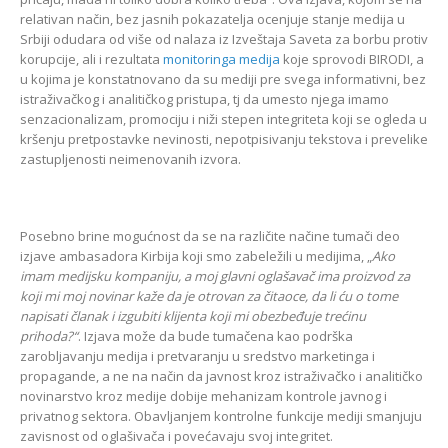
relativan način, bez jasnih pokazatelja ocenjuje stanje medija u
Srbiji odudara od više od nalaza iz Izveštaja Saveta za borbu protiv
korupcije, ali i rezultata
monitoringa medija
koje sprovodi BIRODI, a
u kojima je konstatnovano da su mediji pre svega informativni, bez
istraživačkog i analitičkog pristupa, tj da umesto njega imamo
senzacionalizam, promociju i niži stepen integriteta koji se ogleda u
kršenju pretpostavke nevinosti, nepotpisivanju tekstova i prevelike
zastupljenosti neimenovanih izvora.
Posebno brine mogućnost da se na različite načine tumači deo
izjave ambasadora Kirbija koji smo zabeležili u medijima, „
Ako
imam medijsku kompaniju, a moj glavni oglašavač ima proizvod za
koji mi moj novinar kaže da je otrovan za čitaoce, da li ću o tome
napisati članak i izgubiti klijenta koji mi obezbeđuje trećinu
prihoda?“
. Izjava može da bude tumačena kao podrška
zarobljavanju medija i pretvaranju u sredstvo marketinga i
propagande, a ne na način da javnost kroz istraživačko i analitičko
novinarstvo kroz medije dobije mehanizam kontrole javnog i
privatnog sektora. Obavljanjem kontrolne funkcije mediji smanjuju
zavisnost od oglašivača i povećavaju svoj integritet.