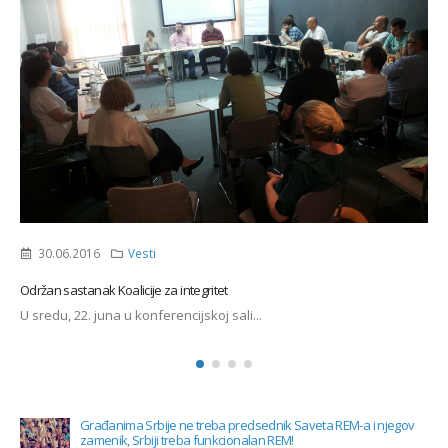
04.02.2015
Saopštenja
,
Vesti
Otvoriti javnu debatu o problemima korupcije u Novom Pazaru
Biro za društvena istraživanja (BIRODI) je uz...
Građanima Srbije ne treba predsednik Saveta REM-a i njegov
zamenik, Srbiji treba funkcionalan REM!
08.08.2026
BIRODI: Najavom ostavke pre početka izborne kampanje, Vučić
potvrđuje opravdanost zahteva BIRODI za poštovanjem
Ustava, Zakona o sprečavanju korupcije i prve prioritetne