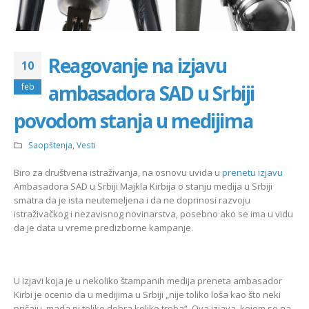
Reagovanje na izjavu
10
ambasadora SAD u Srbiji
feb
povodom stanja u medijima
Saopštenja
,
Vesti
Biro za društvena istraživanja, na osnovu uvida u
prenetu izjavu
Ambasadora SAD u Srbiji Majkla Kirbija o stanju medija u Srbiji
smatra da je ista neutemeljena i da ne doprinosi razvoju
istraživačkog i nezavisnog novinarstva, posebno ako se ima u vidu
da je data u vreme predizborne kampanje.
U izjavi koja je u nekoliko štampanih medija preneta ambasador
Kirbi je ocenio da u medijima u Srbiji „nije toliko loša kao što neki
pričaju, mada ni toliko dobra koliko treba“. Ova izjava, kojom se na